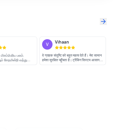
Sharon
Vihaan
S
V
ு.
நேர்த்தி இவர்களின் மிகப்பெரிய பலம்.
वे ग्राहक संतुष्टि को बहुत महत्व देते हैं
ும்
பொருட்கள் எப்போதும் சேதமின்றி வந்து
हमेशा सुरक्षित पहुँचता है। ट्रैकिंग सि
சேர்கின்றன. ஊழியர்கள் எப்போதும்
और सटीक है। मैं इन पर हमेशा भरोसा
தொழில்முறை முறையில் நடந்து
हूँ।
கொள்கிறார்கள். அவர்களின் சேவைக்கு
நான் நன்றி தெரிவிக்கிறேன்.