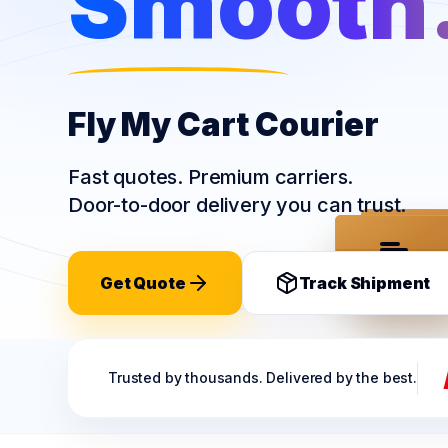
Smooth
Fly My Cart Courier
Fast quotes. Premium carriers.
Door-to-door delivery you can trust.
FLY MY CART
FLY MY
Get Quote
Track Shipment
Trusted by thousands. Delivered by the best.