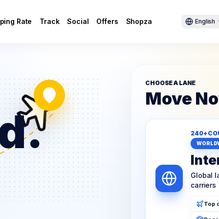
ping Rate
Track
Social
Offers
Shopza
English
CHOOSE A LANE
Move N
d.
240+ CO
WORLD
Inte
Global 
carriers
Top c