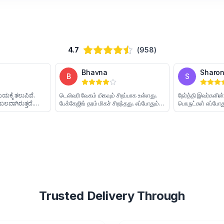
4.7
(958)
Poojitha
Bhavna
P
B
ನನ್ನ ಎಲ್ಲಾ ಆರ್ಡರ್‌ಗಳು ಸಮಯಕ್ಕೆ ತಲುಪಿವೆ.
டெலிவரி வேகம் மிகவும் சிறப்பாக உள்ளத
ಪ್ಯಾಕೇಜಿಂಗ್ ಸುರಕ್ಷಿತ ಮತ್ತು ಬಲವಾಗಿರುತ್ತದೆ.
பேக்கேஜிங் தரம் மிகச் சிறந்தது. எப்போத
ಟ್ರ್ಯಾಕಿಂಗ್ ಮಾಹಿತಿ ನಿಯಮಿತವಾಗಿ ಸಿಗುತ್ತದೆ.
நேரத்தில் வந்து சேர்கிறது. சேவை மிகச்
ನಾನು ಯಾವಾಗಲೂ ಇವರ ಸೇವೆಯನ್ನು
சிறந்ததும் நம்பகமானதும் ஆகும்.
ಬಳಸುತ್ತೇನೆ.
Trusted Delivery Through