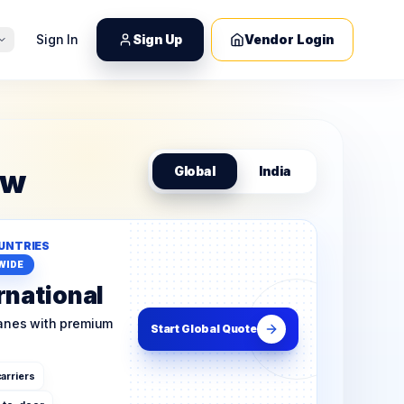
Sign In
Sign Up
Vendor Login
ow
Global
India
UNTRIES
WIDE
rnational
lanes with premium
Start Global Quote
arriers