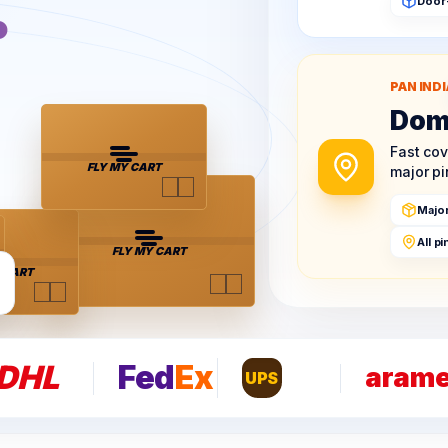
.
Door
PAN INDI
Dom
Fast co
FLY MY CART
major p
Majo
All p
FLY MY CART
 CART
DHL
Fed
Ex
aram
UPS