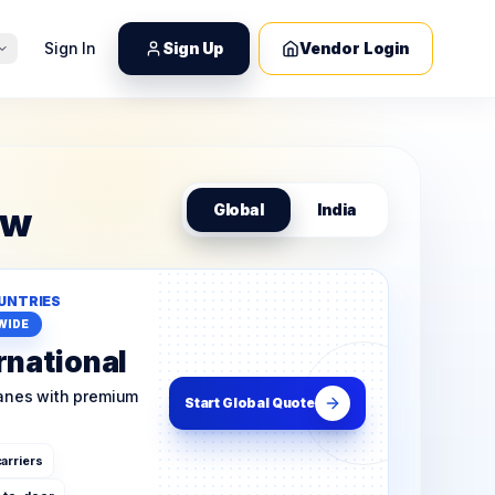
Sign In
Sign Up
Vendor Login
ow
Global
India
UNTRIES
WIDE
rnational
lanes with premium
Start Global Quote
arriers