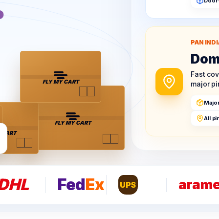
.
Door
PAN INDI
Dom
Fast co
FLY MY CART
major p
Majo
All p
FLY MY CART
 CART
DHL
Fed
Ex
aram
UPS