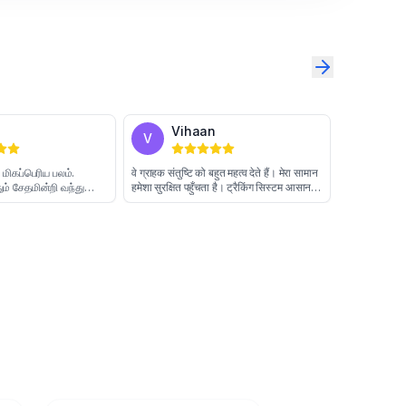
Sharon
Vihaan
S
V
நேர்த்தி இவர்களின் மிகப்பெரிய பலம்.
वे ग्राहक संतुष्टि को बहुत महत्व देते हैं। मे
பொருட்கள் எப்போதும் சேதமின்றி வந்து
हमेशा सुरक्षित पहुँचता है। ट्रैकिंग सिस्ट
சேர்கின்றன. ஊழியர்கள் எப்போதும்
और सटीक है। मैं इन पर हमेशा भरोसा कर
தொழில்முறை முறையில் நடந்து
हूँ।
கொள்கிறார்கள். அவர்களின் சேவைக்கு
நான் நன்றி தெரிவிக்கிறேன்.