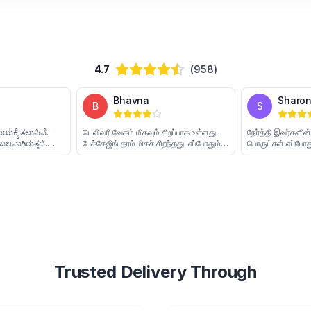
4.7
(958)
Poojitha
Bhavna
P
B
ನನ್ನ ಎಲ್ಲಾ ಆರ್ಡರ್‌ಗಳು ಸಮಯಕ್ಕೆ ತಲುಪಿವೆ.
டெலிவரி வேகம் மிகவும் சிறப்பாக உள்ளது.
ಪ್ಯಾಕೇಜಿಂಗ್ ಸುರಕ್ಷಿತ ಮತ್ತು ಬಲವಾಗಿರುತ್ತದೆ.
பேக்கேஜிங் தரம் மிகச் சிறந்தது. எப்போதும்
ಟ್ರ್ಯಾಕಿಂಗ್ ಮಾಹಿತಿ ನಿಯಮಿತವಾಗಿ ಸಿಗುತ್ತದೆ.
நேரத்தில் வந்து சேர்கிறது. சேவை மிகச்
ನಾನು ಯಾವಾಗಲೂ ಇವರ ಸೇವೆಯನ್ನು
சிறந்ததும் நம்பகமானதும் ஆகும்.
ಬಳಸುತ್ತೇನೆ.
Trusted Delivery Through