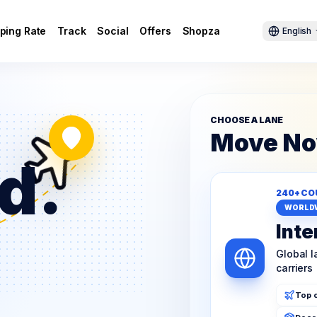
ping Rate
Track
Social
Offers
Shopza
English
CHOOSE A LANE
Move N
d.
240+ CO
WORLD
Inte
Global 
carriers
Top c