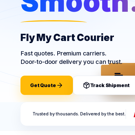
Smooth
Fly My Cart Courier
Fast quotes. Premium carriers.
Door-to-door delivery you can trust.
FLY MY CART
FLY MY
Get Quote
Track Shipment
Trusted by thousands. Delivered by the best.